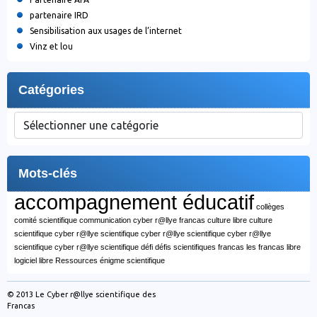
partenaire IRD
Sensibilisation aux usages de l’internet
Vinz et lou
Catégories
Catégories
Mots-clés
accompagnement éducatif
collèges
comité scientifique
communication cyber r@llye francas
culture libre
culture
scientifique
cyber r@llye scientifique
cyber r@llye scientifique
cyber r@llye
scientifique
cyber r@llye scientifique
défi
défis scientifiques
francas
les francas
libre
logiciel libre
Ressources
énigme scientifique
© 2013
Le Cyber r@llye scientifique des
Francas