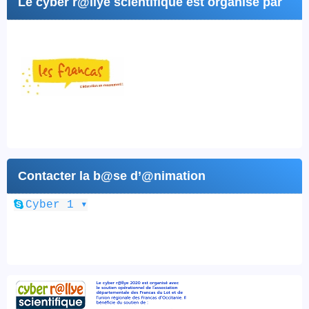
Le cyber r@llye scientifique est organisé par
Contacter la b@se d’@nimation
▾
Cyber 1