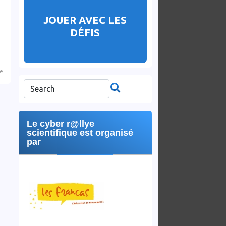
JOUER AVEC LES
DÉFIS
re
Le cyber r@llye
scientifique est organisé
par