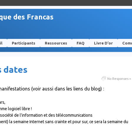
ique des Francas
il
Participants
Ressources
FAQ
Livre D’or
Comm
s dates
No Responses »
anifestations (voir aussi dans les liens du blog) :
ars,
me logiciel libre !
a société de l’information et des télécommunications
ent) la semaine Internet sans crainte et pour sur, ce sera la semaine du