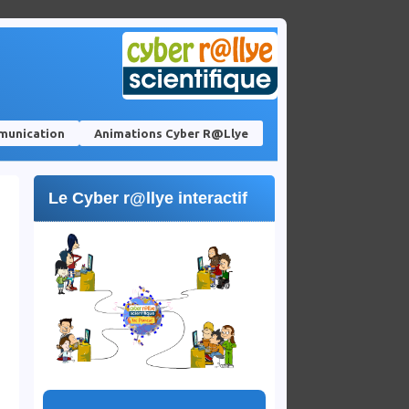
unication
Animations Cyber R@llye
Le Cyber r@llye interactif