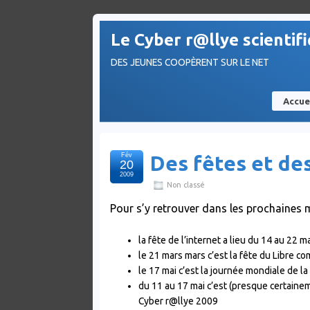
Le Cyber r@llye scientif
DES JEUNES COOPÈRENT SUR LE NET
Accue
Fév
Des fêtes et de
20
2009
Non classé
Pour s’y retrouver dans les prochaines m
la fête de l’internet a lieu du 14 au 22 m
le 21 mars mars c’est la fête du Libre com
le 17 mai c’est la journée mondiale de l
du 11 au 17 mai c’est (presque certainem
Cyber r@llye 2009