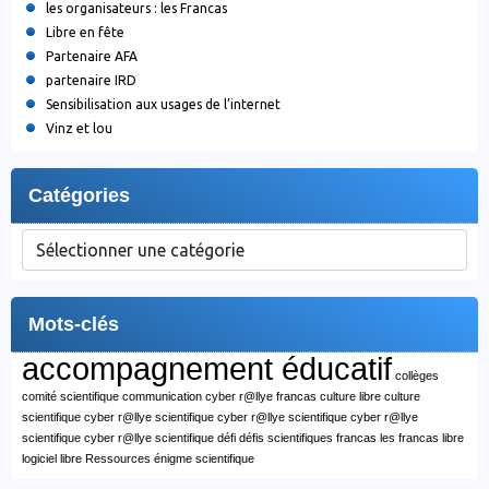
les organisateurs : les Francas
Libre en fête
Partenaire AFA
partenaire IRD
Sensibilisation aux usages de l’internet
Vinz et lou
Catégories
Catégories
Mots-clés
accompagnement éducatif
collèges
comité scientifique
communication cyber r@llye francas
culture libre
culture
scientifique
cyber r@llye scientifique
cyber r@llye scientifique
cyber r@llye
scientifique
cyber r@llye scientifique
défi
défis scientifiques
francas
les francas
libre
logiciel libre
Ressources
énigme scientifique