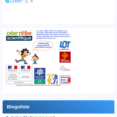
▾
Cyber 1
Blogoliste