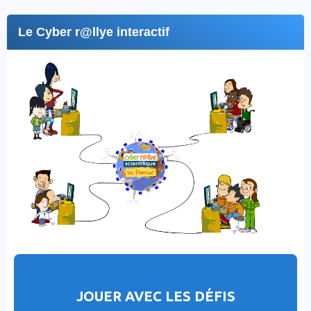
Le Cyber r@llye interactif
JOUER AVEC LES DÉFIS