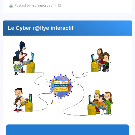
Posted by
les francas
at 14:12
Le Cyber r@llye interactif