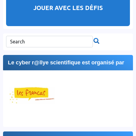
JOUER AVEC LES DÉFIS
Le cyber r@llye scientifique est organisé par