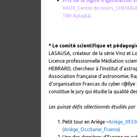
Prix de la b@se d’@nimation
et
VAUX_Centre de loisirs_CHEMAU
Télé Aglagla).
* Le comité scientifique et pédagog
LASAUSA, créateur de la série Vinz et L
Licence professionnelle Médiation scien
HEBRARD, chercheur à l’Institut d’astro
Association française d’astronomie; Rap
d’organisation Francas du cyber r@llye 2
constitue le jury qui étudie la qualité des
rolex replicas
Les quinze défis sélectionnés étudiés par 
Petit tour en Ariège –
Ariège_0933
(Ariège_Occitanie_France)