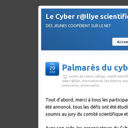
Le Cyber r@llye scientif
DES JEUNES COOPÈRENT SUR LE NET
Accue
Mai
Palmarès du cyb
29
2018
centre de loisirs
,
collège
,
comité scienti
cyber r@llye
,
internationnal
,
les Acteurs
,
mod
partenaires
,
présentation
Tout d’abord, merci à tous les participan
été annoncé, tous les défis ont été étud
soumis au jury du comité scientifique 