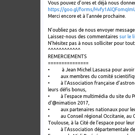
Vous pouvez d’ores et déjà nous donner 
https://goo.gl/forms/Hvfy1AlQFomqIm
Merci encore et à l’année prochaine.
N’oubliez pas de nous envoyer messages,
Laissez-nous des commentaires
sur le l
N’hésitez pas à nous solliciter pour tou
^^^^^^^^^^^^
REMERCIEMENTS
===============
• à Jean Michel Lasausa pour avoir acc
• aux membres du comité scientifiqu
• à l’Association française d’astronom
leurs défis bonus,
• à l’espace multimédia du site du Peti
d’@nimation 2017,
• aux partenaires nationaux pour leu
• au Conseil régional Occitanie, au C
Toulouse, à la Cité de l’espace pour leur
• à l’Association départementale des 