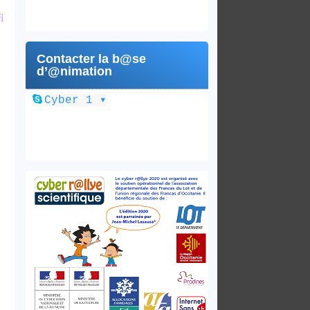
T
i
Contacter la b@se
d’@nimation
▾
Cyber 1