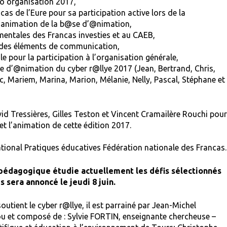
co organisation 2017,
as de l’Eure pour sa participation active lors de la
o animation de la b@se d’@nimation,
ntales des Francas investies et au CAEB,
des éléments de communication,
 pour la participation à l’organisation générale,
 d’@nimation du cyber r@llye 2017 (Jean, Bertrand, Chris,
Loïc, Mariem, Marina, Marion, Mélanie, Nelly, Pascal, Stéphane et
vid Tressières, Gilles Teston et Vincent Cramailère Rouchi pou
et l’animation de cette édition 2017.
tional Pratiques éducatives Fédération nationale des Francas.
t pédagogique étudie actuellement les défis sélectionnés
 sera annoncé le jeudi 8 juin.
utient le cyber r@llye, il est parrainé par Jean-Michel
ou et composé de : Sylvie FORTIN, enseignante chercheuse –