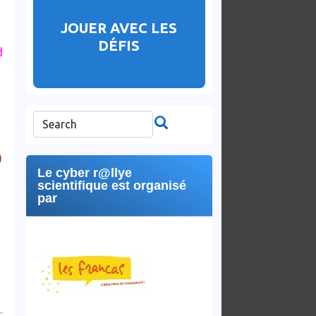
JOUER AVEC LES
DÉFIS
d
)
Le cyber r@llye
scientifique est organisé
par