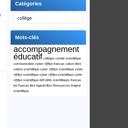
Catégories
e
Catégories
Mots-clés
accompagnement
éducatif
collèges
comité scientifique
communication cyber r@llye francas
culture libre
culture scientifique
cyber r@llye scientifique
cyber
r@llye scientifique
cyber r@llye scientifique
cyber
r@llye scientifique
défi
défis scientifiques
francas
les francas
libre
logiciel libre
Ressources
énigme
scientifique
sur
Fin
du
cyber
r@llye
2017