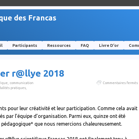
ique des Francas
il
Participants
Ressources
FAQ
Livre D’or
Comm
er r@llye 2018
fique
,
communication
Commentaires fermés
alités pratiques
,
ts pour leur créativité et leur participation. Comme cela avait
iés par l’équipe d’organisation. Parmi eux, quinze ont été
et pédagogique* que nous remercions chaleureusement.