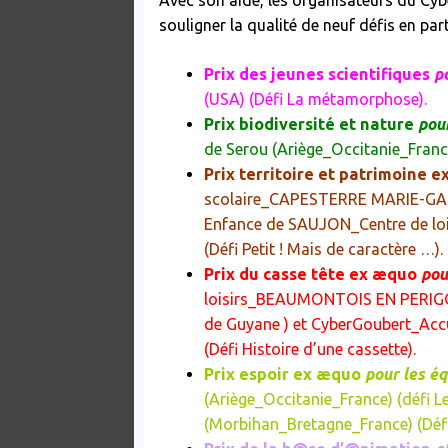
Avec son aide, les organisateurs du Cyb
souligner la qualité de neuf défis en part
Prix des jeunes scientifiques
po
(USA)
(Défi La métamorphose).
Prix biodiversité et nature
pour
de Serou (Ariège_Occitanie_Franc
Prix territoire et patrimoine 
scolaire_CAPESTERRE MARIE-GA
Enfance de SAUJON_Centre de lo
(Défi Petit ! Mais de caractère …).
Prix du casse tête ex æquo
pou
loisirs_BEAUMONTOIS EN PERIGO
de Guyane ) et
CyberGoubert_Accu
(Défi Histoire d’une cassette).
Prix espoir ex æquo
pour les é
(Ariège_Occitanie_France)
(défi Le
(Morbihan_Bretagne_France)
(Défi