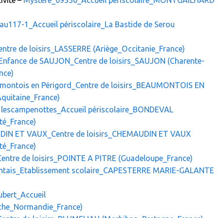
ivité –
Mystère_09330_Accueil périscolaire_MONTGAILHARD
au117-1_Accueil périscolaire_La Bastide de Serou
entre de loisirs_LASSERRE (Ariège_Occitanie_France)
 Enfance de SAUJON_Centre de loisirs_SAUJON (Charente-
nce)
montois en Périgord_Centre de loisirs_BEAUMONTOIS EN
quitaine_France)
lescampenottes_Accueil périscolaire_BONDEVAL
é_France)
N ET VAUX_Centre de loisirs_CHEMAUDIN ET VAUX
é_France)
entre de loisirs_POINTE A PITRE (Guadeloupe_France)
ntais_Etablissement scolaire_CAPESTERRE MARIE-GALANTE
bert_Accueil
nche_Normandie_France)