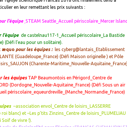
er r@llye scientifique Francas 2018 ont finalement tenu à
iculier en leur remettant les prix suivants :
ur l’équipe
STEAM Seattle_Accueil périscolaire_Mercer Islan
 l’équipe
de
castelnau117-1_Accueil périscolaire_La Bastide
e)
(Défi l’eau pour un solitaire).
ex æquo
pour les équipes :
les cyberg@lantais_Etablissement
LANTE (Guadeloupe_France)
(Défi Maison originelle ) et
Pôle
isirs_SAUJON (Charente-Maritime_Nouvelle-Aquitaine_France
r les équipes
TAP Beaumontois en Périgord_Centre de
RD (Dordogne_Nouvelle-Aquitaine_France)
(Défi Sous un air
eil périscolaire_equeurdreville_(Manche_Normandie_France)
quipes
–
association envol_Centre de loisirs_LASSERRE
 roi blanc) et –
Les p’tits Zinzins_Centre de loisirs_PLUMELIAU
 Soif de vivre !).