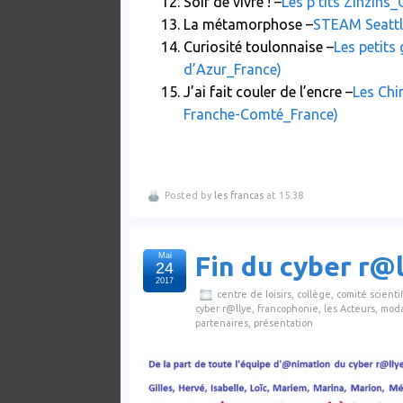
Soif de vivre ! –
Les p’tits Zinzin
La métamorphose –
STEAM Seattle
Curiosité toulonnaise –
Les petits
d’Azur_France)
J’ai fait couler de l’encre –
Les Chi
Franche-Comté_France)
Posted by
les francas
at 15:38
Mai
Fin du cyber r@
24
2017
centre de loisirs
,
collège
,
comité scienti
cyber r@llye
,
francophonie
,
les Acteurs
,
moda
partenaires
,
présentation