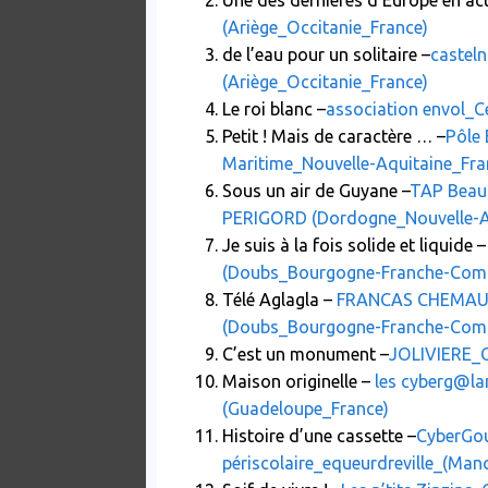
Une des dernières d’Europe en act
(Ariège_Occitanie_France)
de l’eau pour un solitaire –
casteln
(Ariège_Occitanie_France)
Le roi blanc –
association envol_C
Petit ! Mais de caractère … –
Pôle
Maritime_Nouvelle-Aquitaine_Fra
Sous un air de Guyane –
TAP Beau
PERIGORD (Dordogne_Nouvelle-A
Je suis à la fois solide et liquide –
(Doubs_Bourgogne-Franche-Comt
Télé Aglagla –
FRANCAS CHEMAUDI
(Doubs_Bourgogne-Franche-Comt
C’est un monument –
JOLIVIERE_C
Maison originelle –
les cyberg@la
(Guadeloupe_France)
Histoire d’une cassette –
CyberGou
périscolaire_equeurdreville_(Ma