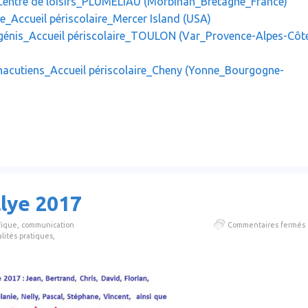
s_Centre de loisirs_PLUMELIAU (Morbihan_Bretagne_France)
_Accueil périscolaire_Mercer Island (USA)
 génis_Accueil périscolaire_TOULON (Var_Provence-Alpes-Côt
nacutiens_Accueil périscolaire_Cheny (Yonne_Bourgogne-
llye 2017
fique
,
communication
Commentaires fermés
lités pratiques
,