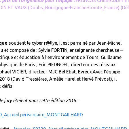
 prix de l’originalité pour l’équipe :
FRANCAS CHEMAUDIN E
DIN ET VAUX (Doubs_Bourgogne-Franche-Comté_France)
(Déf
ique
soutient le cyber r@llye, il est parrainé par Jean‑Michel
ou et composé de : Sylvie FORTIN, enseignante chercheuse –
tifique et éducation à l’environnement de Tours; Guillaume
physique de Paris ; Eric PIEDNOEL, directeur des réseaux
haël VIGIER, directeur MJC Bel Ebat, Evreux.Avec l’équipe
018 (David Tressières, Amélie Hurel et Hervé Prévost), il
 défis.
le jury étaient pour cette édition 2018 :
0_Accueil périscolaire_MONTGAILHARD