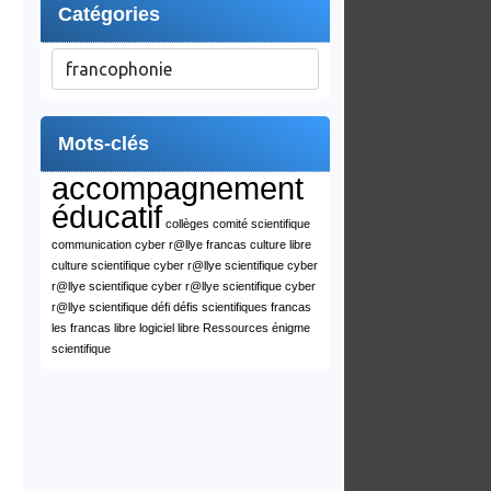
Catégories
Catégories
Mots-clés
accompagnement
éducatif
collèges
comité scientifique
communication cyber r@llye francas
culture libre
culture scientifique
cyber r@llye scientifique
cyber
r@llye scientifique
cyber r@llye scientifique
cyber
r@llye scientifique
défi
défis scientifiques
francas
les francas
libre
logiciel libre
Ressources
énigme
scientifique