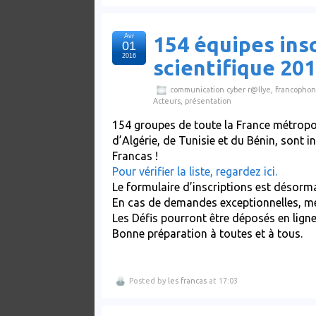
Avr
154 équipes insc
01
2016
scientifique 201
communication cyber r@llye
,
francophon
Acteurs
,
présentation
154 groupes de toute la France métropo
d’Algérie, de Tunisie et du Bénin, sont i
Francas !
Pour vérifier la liste, regardez ici.
Le formulaire d’inscriptions est désorm
En cas de demandes exceptionnelles, me
Les Défis pourront être déposés en lign
Bonne préparation à toutes et à tous.
Posted by
les francas
at 17:03