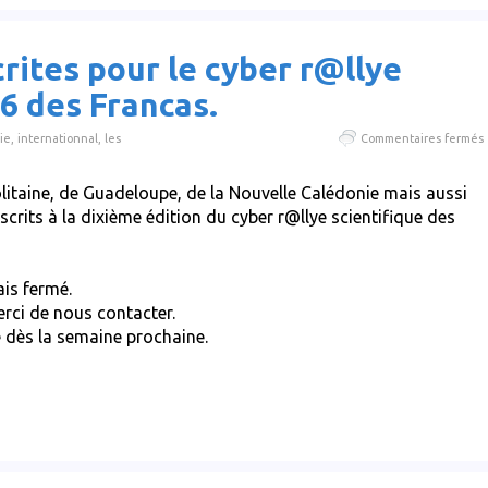
rites pour le cyber r@llye
6 des Francas.
ie
,
internationnal
,
les
Commentaires fermés
litaine, de Guadeloupe, de la Nouvelle Calédonie mais aussi
i
nscrits à la dixième édition du cyber r@llye scientifique des
l
s
ais fermé.
rci de nous contacter.
e dès la semaine prochaine.