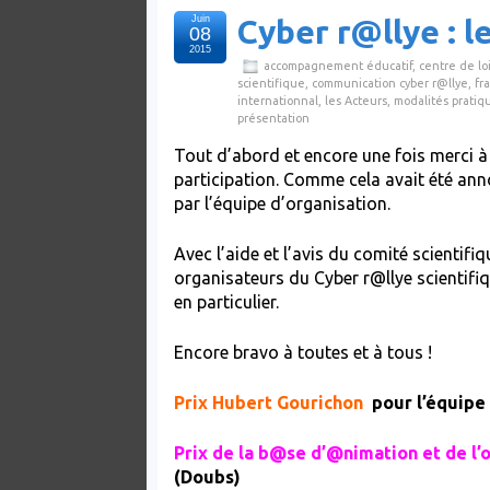
Juin
Cyber r@llye : l
08
2015
accompagnement éducatif
,
centre de loi
scientifique
,
communication cyber r@llye
,
fr
internationnal
,
les Acteurs
,
modalités pratiq
présentation
Tout d’abord et encore une fois merci à t
participation. Comme cela avait été ann
par l’équipe d’organisation.
Avec l’aide et l’avis du comité scienti
organisateurs du Cyber r@llye scientifiq
en particulier.
Encore bravo à toutes et à tous !
Prix Hubert Gourichon
pour l’équipe
Prix de la b@se d’@nimation et de l’o
(Doubs)