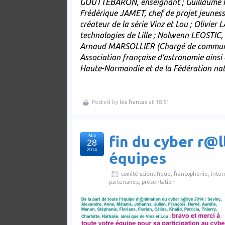
GOUTTEBARON, enseignant ; Guillaume HEB
Frédérique JAMET, chef de projet jeunes
créateur de la série Vinz et Lou ; Olivier
technologies de Lille ; Nolwenn LEOSTIC,
Arnaud MARSOLLIER (Chargé de communic
Association française d’astronomie ainsi 
Haute-Normandie et de la Fédération nat
Posted by
les francas
at 18:51
Mai
fin du cyber r@l
28
2014
équipes
comité scientifique
,
francophonie
,
inter
partenaires
,
présentation