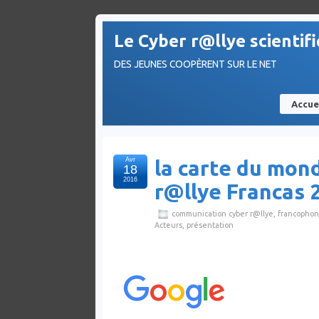
Le Cyber r@llye scientif
DES JEUNES COOPÈRENT SUR LE NET
Accue
Avr
la carte du mon
18
2016
r@llye Francas 
communication cyber r@llye
,
francophon
Acteurs
,
présentation