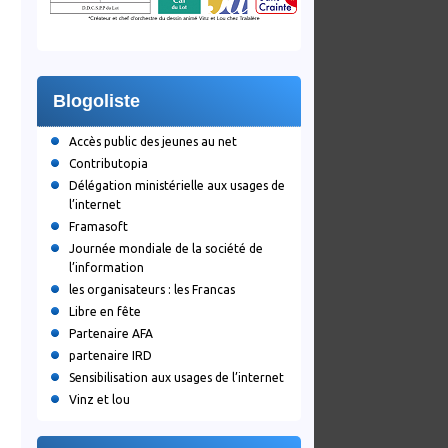
sur
Cyber
r@llye
Blogoliste
es
éfis
Accès public des jeunes au net
2015
Contributopia
primés
Délégation ministérielle aux usages de
l’internet
Framasoft
s
Journée mondiale de la société de
l’information
les organisateurs : les Francas
Libre en fête
Partenaire AFA
partenaire IRD
Sensibilisation aux usages de l’internet
Vinz et lou