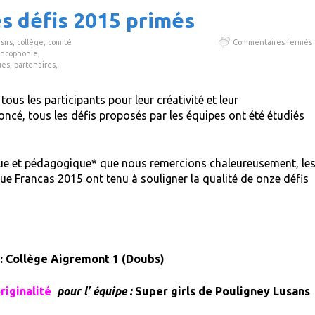
es défis 2015 primés
sirs
,
collège
,
comité
Commentaires fermés
ancophonie
,
ues
,
partenaires
,
:
l
ous les participants pour leur créativité et leur
d
oncé, tous les défis proposés par les équipes ont été étudiés
fique et pédagogique* que nous remercions chaleureusement, le
ue Francas 2015 ont tenu à souligner la qualité de onze défis
 : Collège Aigremont 1 (Doubs)
riginalité
pour l’ équipe :
Super girls de Pouligney Lusans