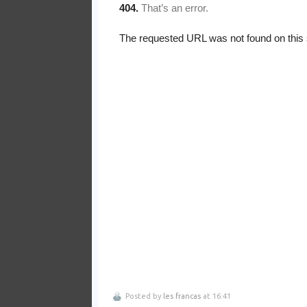
Posted by
les francas
at 16:41