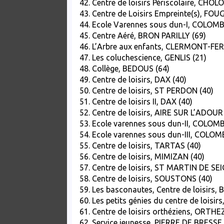
42. Centre de loisirs Périscolaire, CHO
43. Centre de Loisirs Empreinte(s), FOUG
44. Ecole Varennes sous dun-I, COLOM
45. Centre Aéré, BRON PARILLY (69)
46. L’Arbre aux enfants, CLERMONT-FE
47. Les coluchescience, GENLIS (21)
48. Collège, BEDOUS (64)
49. Centre de loisirs, DAX (40)
50. Centre de loisirs, ST PERDON (40)
51. Centre de loisirs II, DAX (40)
52. Centre de loisirs, AIRE SUR L’ADOUR
53. Ecole varennes sous dun-II, COLOM
54. Ecole varennes sous dun-III, COLO
55. Centre de loisirs, TARTAS (40)
56. Centre de loisirs, MIMIZAN (40)
57. Centre de loisirs, ST MARTIN DE SE
58. Centre de loisirs, SOUSTONS (40)
59. Les basconautes, Centre de loisirs,
60. Les petits génies du centre de loisi
61. Centre de loisirs orthéziens, ORTHE
62. Service jeunesse, PIERRE DE BRESSE 