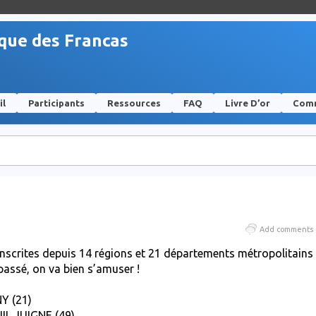
ique des Francas
il
Participants
Ressources
FAQ
Livre D’or
Comm
Add comments
 inscrites depuis 14 régions et 21 départements métropolitains
 passé, on va bien s’amuser !
NY (21)
UIL JUIGNE (49)