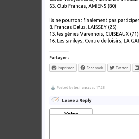
63. Club Francas, AMIENS (80)
Ils ne pourront finalement pas participe
8. Francas Deluz, LAISSEY (25)
13. les génies Varennois, CUISEAUX (71)
16. Les smileys, Centre de loisirs, LA G
Partager :
Imprimer
Facebook
Twitter
Posted by
les francas
at 17:28
Leave a Reply
Votre
commentaire