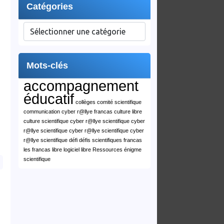
Catégories
Catégories
Mots-clés
accompagnement
éducatif
collèges
comité scientifique
communication cyber r@llye francas
culture libre
culture scientifique
cyber r@llye scientifique
cyber
r@llye scientifique
cyber r@llye scientifique
cyber
r@llye scientifique
défi
défis scientifiques
francas
les francas
libre
logiciel libre
Ressources
énigme
scientifique