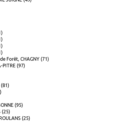
1)
1)
1)
1)
aude Forêt, CHAGNY (71)
A-PITRE (97)
 (81)
)
UBONNE (95)
 (25)
, ROULANS (25)