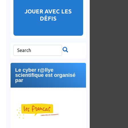
JOUER AVEC LES
DÉFIS
Le cyber r@llye
scientifique est organisé
par