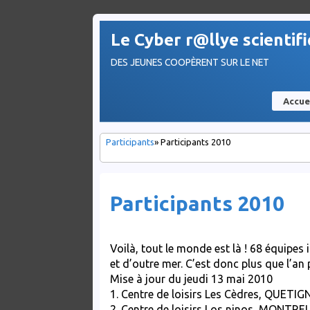
Le Cyber r@llye scientif
DES JEUNES COOPÈRENT SUR LE NET
Accue
Participants
» Participants 2010
Participants 2010
Voilà, tout le monde est là ! 68 équipes
et d’outre mer. C’est donc plus que l’an
Mise à jour du jeudi 13 mai 2010
1. Centre de loisirs Les Cèdres, QUETIG
2. Centre de loisirs Los ninos, MONTRE