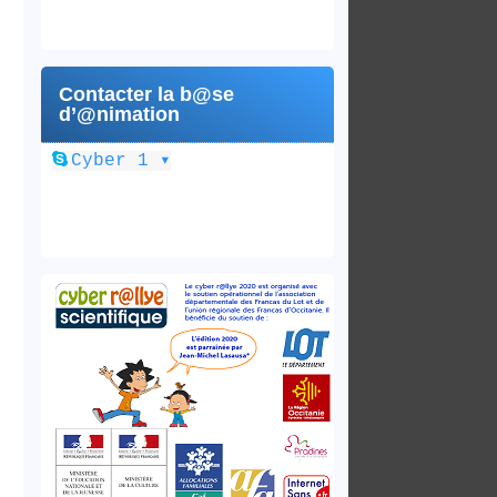
Contacter la b@se
d’@nimation
▾
Cyber 1