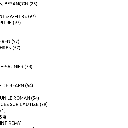
mus, BESANÇON (25)
OINTE-A-PITRE (97)
PITRE (97)
EHREN (57)
BEHREN (57)
-LE-SAUNIER (39)
IES DE BEARN (64)
 AUDUN LE ROMAN (54)
NGES SUR L’AUTIZE (79)
71)
(54)
 SAINT REMY