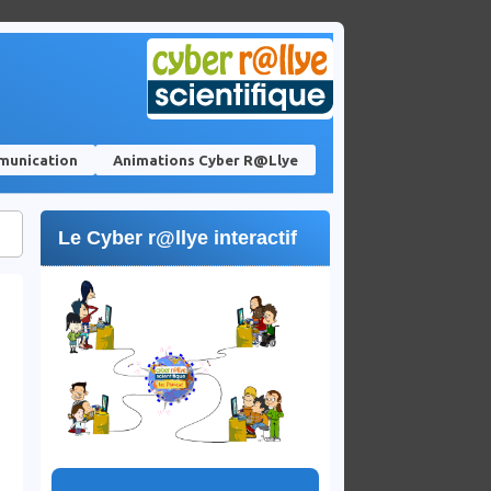
unication
Animations Cyber R@llye
Le Cyber r@llye interactif